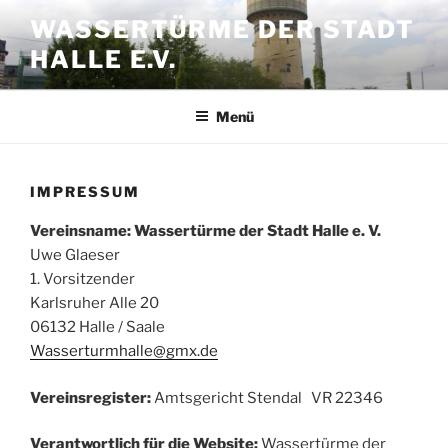
Zum
WASSERTÜRME DER STADT
Inhalt
HALLE E.V.
springen
Menü
IMPRESSUM
Vereinsname: Wassertürme der Stadt Halle e. V.
Uwe Glaeser
1. Vorsitzender
Karlsruher Alle 20
06132 Halle / Saale
Wasserturmhalle@gmx.de
Vereinsregister:
Amtsgericht Stendal VR 22346
Verantwortlich für die Website:
Wassertürme der