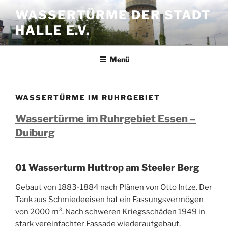
Zum
WASSERTÜRME DER STADT
Inhalt
HALLE E.V.
springen
Menü
WASSERTÜRME IM RUHRGEBIET
Wassertürme im Ruhrgebiet Essen –
Duiburg
01 Wasserturm Huttrop am Steeler Berg
Gebaut von 1883-1884 nach Plänen von Otto Intze. Der
Tank aus Schmiedeeisen hat ein Fassungsvermögen
von 2000 m³. Nach schweren Kriegsschäden 1949 in
stark vereinfachter Fassade wiederaufgebaut.