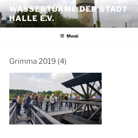
Zum
WASSERTÜRME DER STADT
Inhalt
HALLE E.V.
springen
Menü
Grimma 2019 (4)