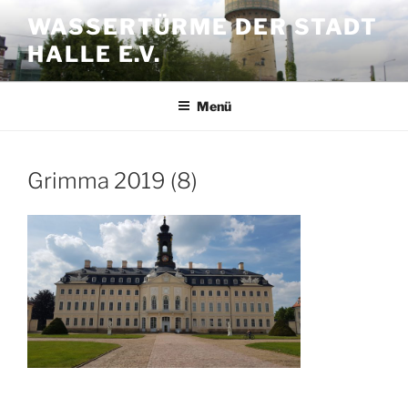
Zum
WASSERTÜRME DER STADT
Inhalt
HALLE E.V.
springen
Menü
Grimma 2019 (8)