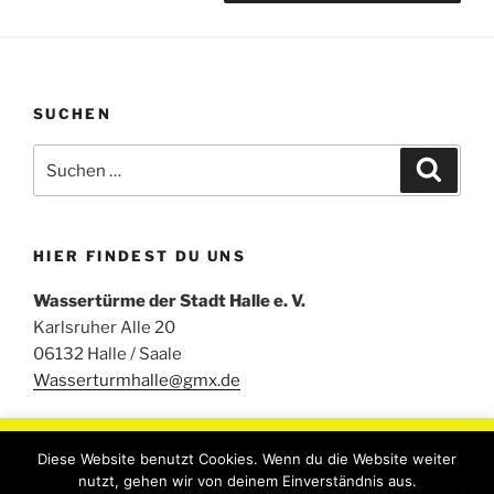
SUCHEN
Suchen
Suche
nach:
HIER FINDEST DU UNS
Wassertürme der Stadt Halle e. V.
Karlsruher Alle 20
06132 Halle / Saale
Wasserturmhalle@gmx.de
Um unsere Webseite für Sie optimal zu gestalten und
Diese Website benutzt Cookies. Wenn du die Website weiter
fortlaufend verbessern zu können, verwenden wir Cookies.
nutzt, gehen wir von deinem Einverständnis aus.