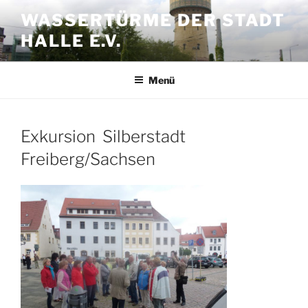
Zum
WASSERTÜRME DER STADT
Inhalt
HALLE E.V.
springen
Menü
Exkursion Silberstadt
Freiberg/Sachsen