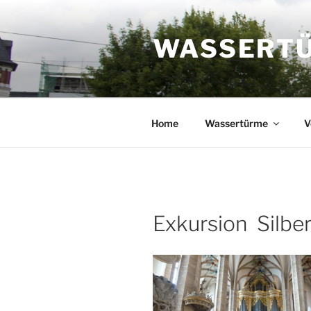
Zum
Inhalt
WASSERTÜR
springen
Home
Wassertürme
V
Exkursion Silbe