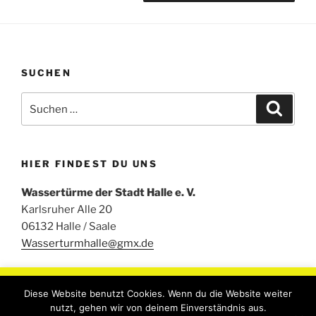
SUCHEN
Suchen
Suche
nach:
HIER FINDEST DU UNS
Wassertürme der Stadt Halle e. V.
Karlsruher Alle 20
06132 Halle / Saale
Wasserturmhalle@gmx.de
Um unsere Webseite für Sie optimal zu gestalten und
Diese Website benutzt Cookies. Wenn du die Website weiter
fortlaufend verbessern zu können, verwenden wir Cookies.
nutzt, gehen wir von deinem Einverständnis aus.