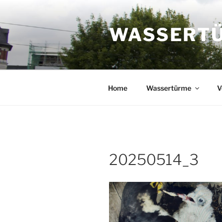
Zum
Inhalt
WASSERTÜR
springen
Home
Wassertürme
V
20250514_3