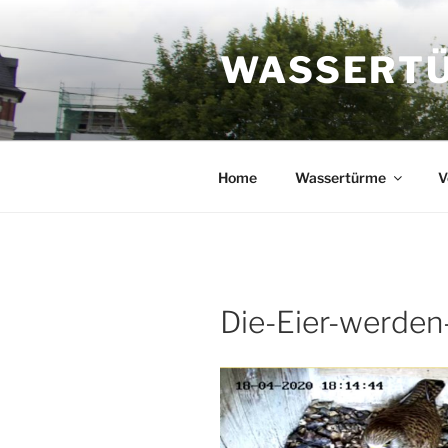
Zum
Inhalt
WASSERTÜR
springen
Home
Wassertürme
V
Die-Eier-werde