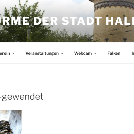
ME DER STADT HALL
erein
Veranstaltungen
Webcam
Falken
I
n-gewendet