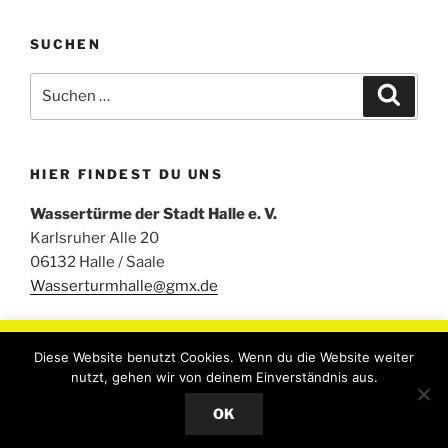
SUCHEN
Suchen
Suche
nach:
HIER FINDEST DU UNS
Wassertürme der Stadt Halle e. V.
Karlsruher Alle 20
06132 Halle / Saale
Wasserturmhalle@gmx.de
Um unsere Webseite für Sie optimal zu gestalten und
Diese Website benutzt Cookies. Wenn du die Website weiter
fortlaufend verbessern zu können, verwenden wir Cookies.
nutzt, gehen wir von deinem Einverständnis aus.
Durch die weitere Nutzung der Webseite stimmen Sie der
Stolz präsentiert von WordPress
OK
Verwendung von Cookies zu..
Read More
Accept