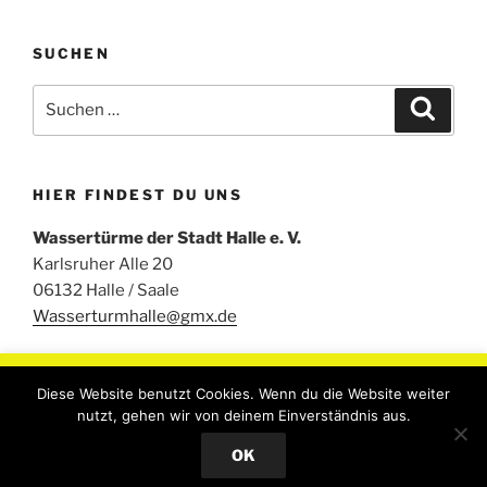
SUCHEN
Suchen
Suche
nach:
HIER FINDEST DU UNS
Wassertürme der Stadt Halle e. V.
Karlsruher Alle 20
06132 Halle / Saale
Wasserturmhalle@gmx.de
Um unsere Webseite für Sie optimal zu gestalten und
Diese Website benutzt Cookies. Wenn du die Website weiter
fortlaufend verbessern zu können, verwenden wir Cookies.
nutzt, gehen wir von deinem Einverständnis aus.
Durch die weitere Nutzung der Webseite stimmen Sie der
Stolz präsentiert von WordPress
OK
Verwendung von Cookies zu..
Read More
Accept