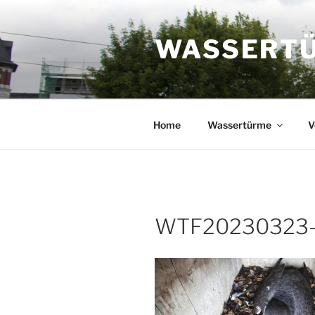
Zum
Inhalt
WASSERTÜR
springen
Home
Wassertürme
V
WTF20230323-