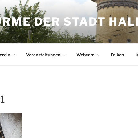
ME DER STADT HALL
erein
Veranstaltungen
Webcam
Falken
I
1