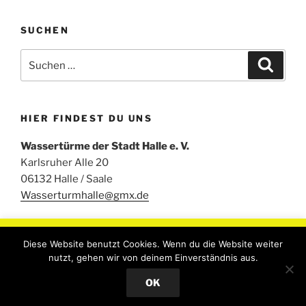
SUCHEN
Suchen
Suche
nach:
HIER FINDEST DU UNS
Wassertürme der Stadt Halle e. V.
Karlsruher Alle 20
06132 Halle / Saale
Wasserturmhalle@gmx.de
Um unsere Webseite für Sie optimal zu gestalten und
Diese Website benutzt Cookies. Wenn du die Website weiter
fortlaufend verbessern zu können, verwenden wir Cookies.
nutzt, gehen wir von deinem Einverständnis aus.
Durch die weitere Nutzung der Webseite stimmen Sie der
Stolz präsentiert von WordPress
OK
Verwendung von Cookies zu..
Read More
Accept