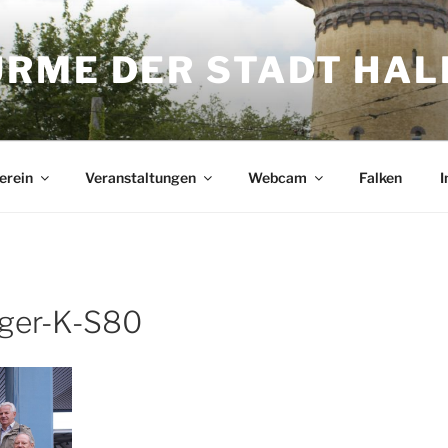
ME DER STADT HALL
erein
Veranstaltungen
Webcam
Falken
I
ger-K-S80