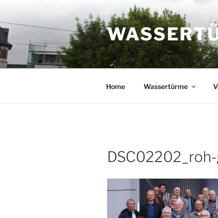
Zum
Inhalt
WASSERTÜR
springen
Home
Wassertürme
V
DSC02202_roh-