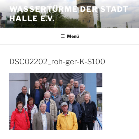
Zum
WASSERTÜRME DER STADT
Inhalt
HALLE E.V.
springen
Menü
DSC02202_roh-ger-K-S100