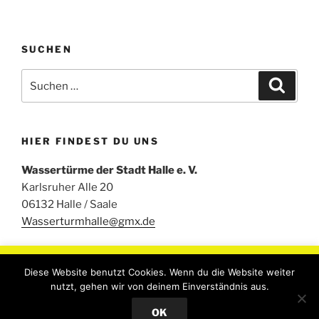
SUCHEN
Suchen
Suche
nach:
HIER FINDEST DU UNS
Wassertürme der Stadt Halle e. V.
Karlsruher Alle 20
06132 Halle / Saale
Wasserturmhalle@gmx.de
Um unsere Webseite für Sie optimal zu gestalten und
Diese Website benutzt Cookies. Wenn du die Website weiter
fortlaufend verbessern zu können, verwenden wir Cookies.
nutzt, gehen wir von deinem Einverständnis aus.
Durch die weitere Nutzung der Webseite stimmen Sie der
Stolz präsentiert von WordPress
OK